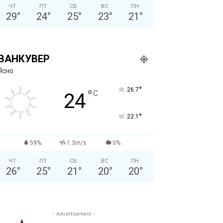
ЧТ
ПТ
СБ
ВС
ПН
29
°
24
°
25
°
23
°
21
°
ВАНКУВЕР
Ясно
°
26.7
°
C
24
°
22.1
59%
1.3m/s
0%
ЧТ
ПТ
СБ
ВС
ПН
26
°
25
°
21
°
20
°
20
°
- Advertisement -