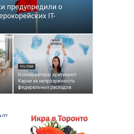
ки предупредили о
ерокорейских IT-
POLITIKA
Консерваторы критикуют
Карни за непрозрачность
федеральных расходов