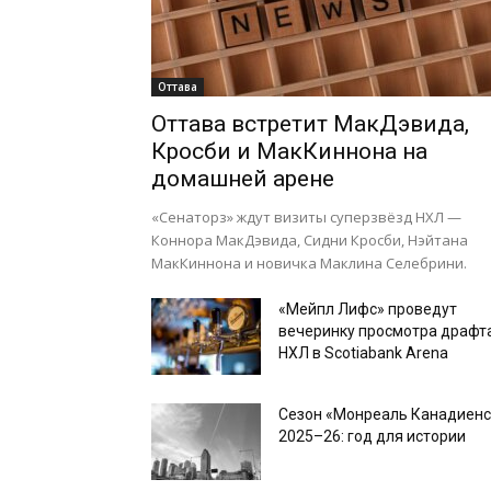
Оттава
Оттава встретит МакДэвида,
Кросби и МакКиннона на
домашней арене
«Сенаторз» ждут визиты суперзвёзд НХЛ —
Коннора МакДэвида, Сидни Кросби, Нэйтана
МакКиннона и новичка Маклина Селебрини.
«Мейпл Лифс» проведут
вечеринку просмотра драфт
НХЛ в Scotiabank Arena
Сезон «Монреаль Канадиенс
2025–26: год для истории