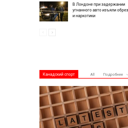
В Лондоне при задержании
угнанного авто изъяли обре
и наркотики
Канадский спорт
All
Подробнее