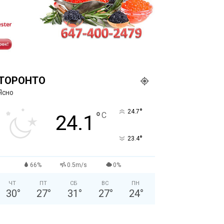
ТОРОНТО
Ясно
°
24.7
°
C
24.1
°
23.4
66%
0.5m/s
0%
ЧТ
ПТ
СБ
ВС
ПН
30
°
27
°
31
°
27
°
24
°