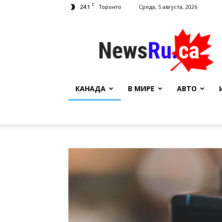
C
24.1
Среда, 5 августа, 2026
Торонто
NewsRu.Ca
КАНАДА
В МИРЕ
АВТО