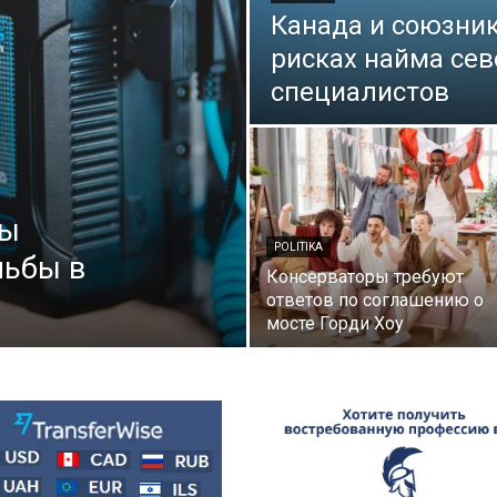
Канада и союзни
рисках найма сев
специалистов
ны
POLITIKA
льбы в
Консерваторы требуют
ответов по соглашению о
мосте Горди Хоу