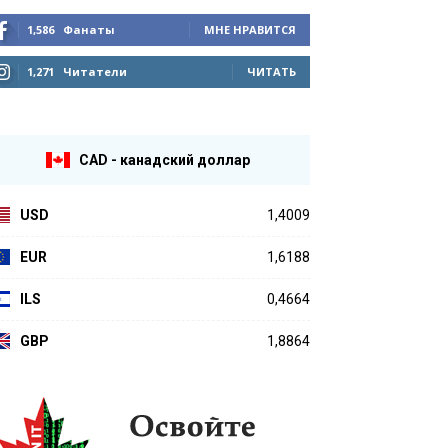
1,586
Фанаты
МНЕ НРАВИТСЯ
1,271
Читатели
ЧИТАТЬ
CAD - канадский доллар
USD
1,4009
EUR
1,6188
ILS
0,4664
GBP
1,8864