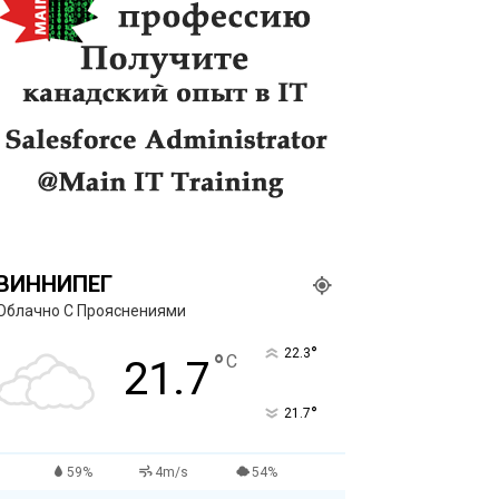
ВИННИПЕГ
Облачно С Прояснениями
°
22.3
°
C
21.7
°
21.7
59%
4m/s
54%