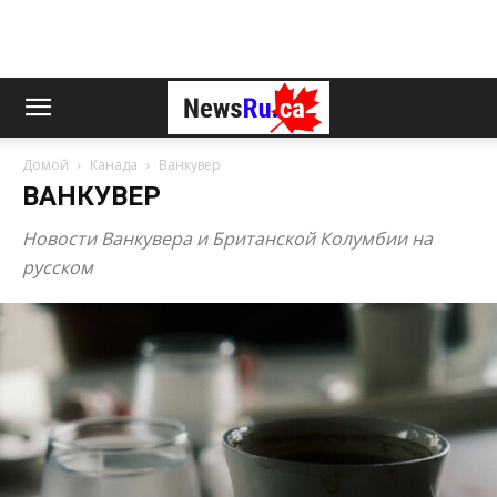
Домой
Канада
Ванкувер
ВАНКУВЕР
Новости Ванкувера и Британской Колумбии на
русском