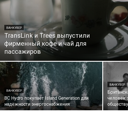
ВАНКУВЕР
TransLink и Trees выпустили
фирменный кофе и чай для
пассажиров
ВАНКУВЕР
ВАНКУВЕР
Британск
BC Hydro покупает Island Generation для
человек 
надёжности энергоснабжения
обществ