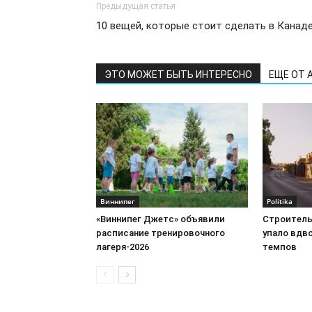
Предыдущая статья
10 вещей, которые стоит сделать в Канад
ЭТО МОЖЕТ БЫТЬ ИНТЕРЕСНО
ЕЩЕ ОТ 
Виннипег
Politika
«Виннипег Джетс» объявили
Строитель
расписание тренировочного
упало вдв
лагеря-2026
темпов