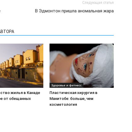
Следующая статья
е
В Эдмонтон пришла аномальная жара
АВТОРА
Здоровье и фитнесс
ство жилья в Канаде
Пластическая хирургия в
ое от обещанных
Манитобе: больше, чем
косметология