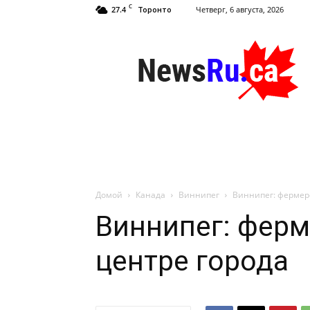
C
27.4
Четверг, 6 августа, 2026
Торонто
NewsRu.Ca
Домой
Канада
Виннипег
Виннипег: фермер
Виннипег: ферм
центре города