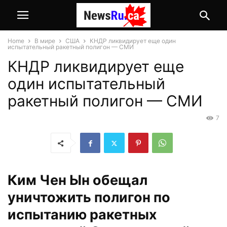
Home
В мире
США
КНДР ликвидирует еще один
испытательный ракетный полигон — СМИ
КНДР ликвидирует еще
один испытательный
ракетный полигон — СМИ
7
Ким Чен Ын обещал
уничтожить полигон по
испытанию ракетных