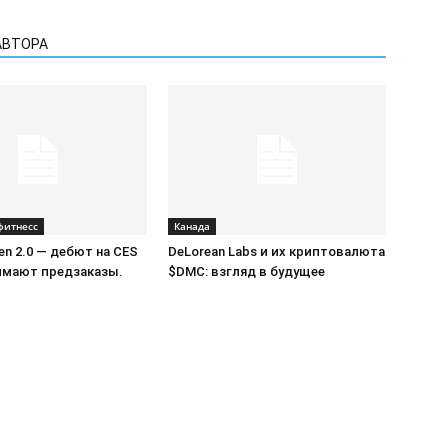
АВТОРА
фитнесс
Канада
Gen 2.0 — дебют на CES
DeLorean Labs и их криптовалюта
нимают предзаказы.
$DMC: взгляд в будущее