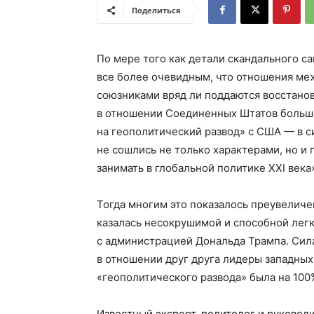
Поделиться
По мере того как детали скандального са
все более очевидным, что отношения ме
союзниками вряд ли поддаются восстано
в отношении Соединенных Штатов больш
на геополитический развод» с США — в с
не сошлись не только характерами, но и
занимать в глобальной политике XXI века
Тогда многим это показалось преувелич
казалась несокрушимой и способной лег
с администрацией Дональда Трампа. Сила 
в отношении друг друга лидеры западных
«геополитического развода» была на 100
Известный эксперт, политолог и руководи