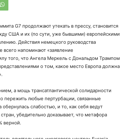
ммита G7 продолжают утекать в прессу, становится
жду США и их (по сути, уже бывшими) европейскими
влению. Действия немецкого руководства
е всего напоминают «заявление
илу того, что Ангела Меркель с Дональдом Трампом
 представлениями о том, какое место Европа должна
».
ением, а мощь трансатлантической солидарности
ко пережить любые пертурбации, связанные
обернулась слабостью, и то, как себя ведут
 стран, убедительно доказывает, что метафора
% верной.
тель влиятельного «мозгового центра» Eurasia