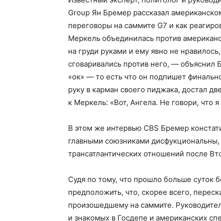
Group Ян Бремер рассказал американском
переговоры на саммите G7 и как реагиро
Меркель объединилась против американс
на груди руками и ему явно не нравилось,
сговаривались против него, — объяснил Б
«ок» — то есть что он подпишет финально
руку в карман своего пиджака, достал две
к Меркель: «Вот, Ангела. Не говори, что 
В этом же интервью CBS Бремер констат
главными союзниками дисфукциональны, 
трансатлантических отношений после Вт
Судя по тому, что прошло больше суток
предположить, что, скорее всего, перес
произошедшему на саммите. Руководитель
и знакомых в Госдепе и американских сп