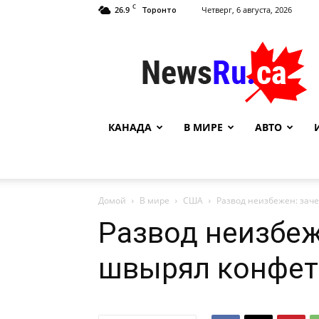
C
26.9
Четверг, 6 августа, 2026
Торонто
NewsRu.Ca
КАНАДА
В МИРЕ
АВТО
Домой
В мире
США
Развод неизбежен: зач
Развод неизбеж
швырял конфет