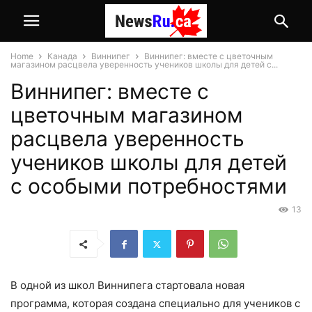
Home
Канада
Виннипег
Виннипег: вместе с цветочным
магазином расцвела уверенность учеников школы для детей с...
Виннипег: вместе с
цветочным магазином
расцвела уверенность
учеников школы для детей
с особыми потребностями
13
В одной из школ Виннипега стартовала новая
программа, которая создана специально для учеников с