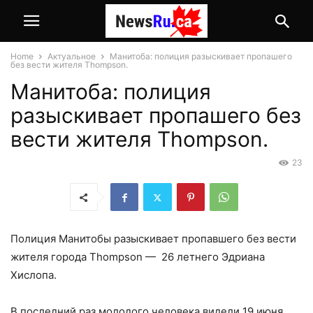
Home
Актуальное
Манитоба: полиция разыскивает пропашего
без вести жителя Thompson.
Манитоба: полиция
разыскивает пропашего без
вести жителя Thompson.
23
Полиция
Манитобы
разыскивает пропавшего без вести
жителя города
Thompson
— 26 летнего Эдриана
Хислопа
.
В последний раз молодого человека видели 19 июня.