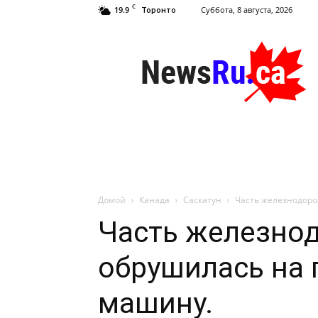
C
19.9
Суббота, 8 августа, 2026
Торонто
NewsRu.Ca
Домой
Канада
Саскатун
Часть железнодоро
Часть железно
обрушилась на
машину.