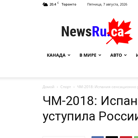
C
20.4
Пятница, 7 августа, 2026
Торонто
NewsRu.Ca
КАНАДА
В МИРЕ
АВТО
Домой
Спорт
ЧМ-2018: Испания сенсационно у
ЧМ-2018: Испан
уступила Росси