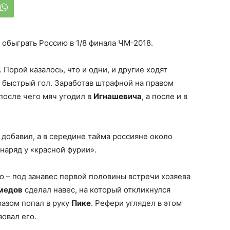
обыграть Россию в 1/8 финала ЧМ-2018.
Порой казалось, что и одни, и другие ходят
 быстрый гол. Заработав штрафной на правом
 после чего мяч угодил в
Игнашевича
, а после и в
 добавил, а в середине тайма россияне около
снаряд у «красной фурии».
о – под занавес первой половины встречи хозяева
медов
сделал навес, на который откликнулся
разом попал в руку
Пике
. Рефери углядел в этом
овал его.