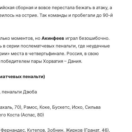
ийская сборная и вовсе перестала бежать в атаку, а
еилось на острие. Так команды и пробегали до 90-й
олько моментов, но
Акинфеев
играл безошибочно.
ь в серии послематчевых пенальти, где неудачные
ии» места в четвертьфинале. Россия, в свою
 победителем пары Хорватия – Дания.
лематчевых пенальти)
41, пенальти Дзюба
ахаль, 70), Рамос, Коке, Бускетс, Иско, Сильва
его Коста (Аспас, 80)
 Фернандес, Кутепов, Зобнин, Жирков (Гранат, 46),