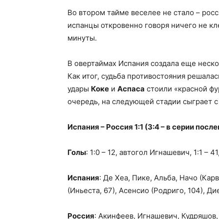
Во втором тайме веселее не стало – росс
испанцы откровенно говоря ничего не кл
минуты.
В овертаймах Испания создала еще неск
Как итог, судьба противостояния решалас
удары
Коке
и
Аспаса
стоили «красной фур
очередь, на следующей стадии сыграет с
Испания – Россия 1:1 (3:4 – в серии пос
Голы
: 1:0 – 12, автогол Игнашевич, 1:1 – 
Испания
: Де Хеа, Пике, Альба, Начо (Карв
(Иньеста, 67), Асенсио (Родриго, 104), Ди
Россия
: Акинфеев, Игнашевич, Кудряшов,