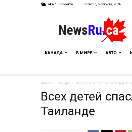
C
24.4
Четверг, 6 августа, 2026
Торонто
NewsRu.Ca
КАНАДА
В МИРЕ
АВТО
Домой
В мире
Всех детей спасли из пещер в 
Всех детей спас
Таиланде