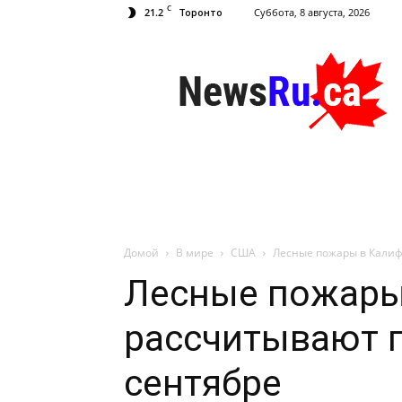
C
21.2
Суббота, 8 августа, 2026
Торонто
NewsRu.Ca
Домой
В мире
США
Лесные пожары в Калиф
Лесные пожары
рассчитывают п
сентябре