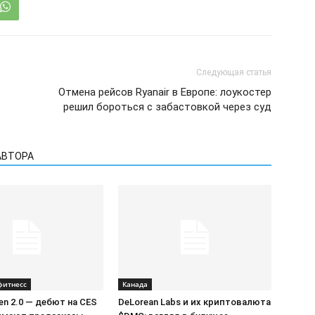
Следующая статья
Отмена рейсов Ryanair в Европе: лоукостер
решил бороться с забастовкой через суд
АВТОРА
фитнесс
Канада
Gen 2.0 — дебют на CES
DeLorean Labs и их криптовалюта