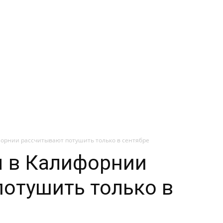
орнии рассчитывают потушить только в сентябре
 в Калифорнии
отушить только в