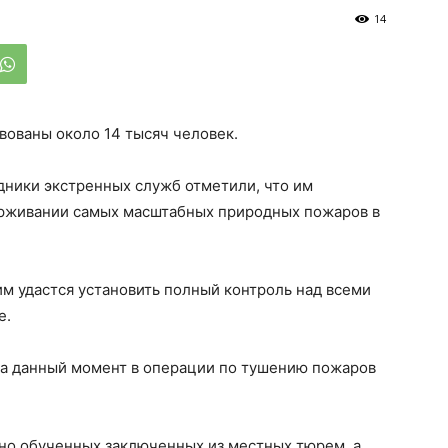
14
вованы около 14 тысяч человек.
дники экстренных служб отметили, что им
держивании самых масштабных природных пожаров в
им удастся установить полный контроль над всеми
е.
 на данный момент в операции по тушению пожаров
льно обученных заключенных из местных тюрем, а