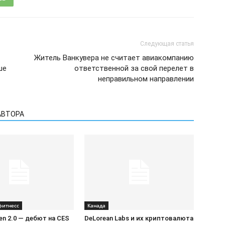
Следующая статья
Житель Ванкувера не считает авиакомпанию
ше
ответственной за свой перелет в
неправильном направлении
АВТОРА
фитнесс
Канада
Gen 2.0 — дебют на CES
DeLorean Labs и их криптовалюта