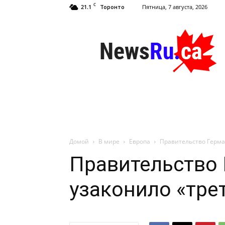
C
21.1
Пятница, 7 августа, 2026
Торонто
NewsRu.Ca
Домой
В мире
Европа
Правительство Герма
Правительство
узаконило «тре