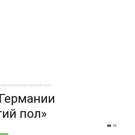
нии узаконило «третий пол»
 Германии
тий пол»
10