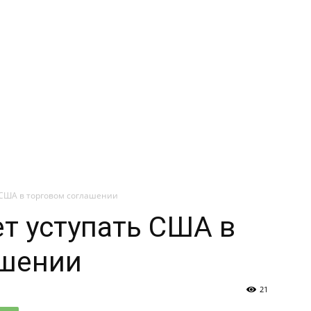
 США в торговом соглашении
ет уступать США в
ашении
21