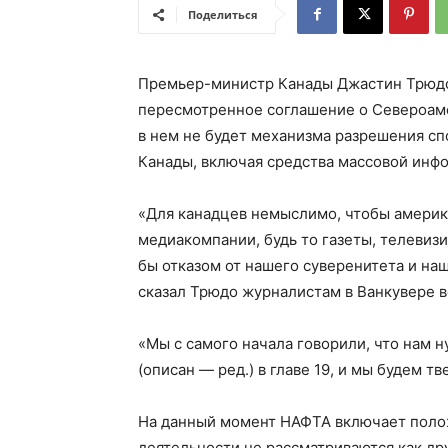
Поделиться
Премьер-министр Канады Джастин Трюдо 
пересмотренное соглашение о Североаме
в нем не будет механизма разрешения сп
Канады, включая средства массовой инф
«Для канадцев немыслимо, чтобы америк
медиакомпании, будь то газеты, телевиз
бы отказом от нашего суверенитета и на
сказал Трюдо журналистам в Ванкувере в
«Мы с самого начала говорили, что нам 
(описан — ред.) в главе 19, и мы будем т
На данный момент НАФТА включает полож
деятельности не рассматриваются как др