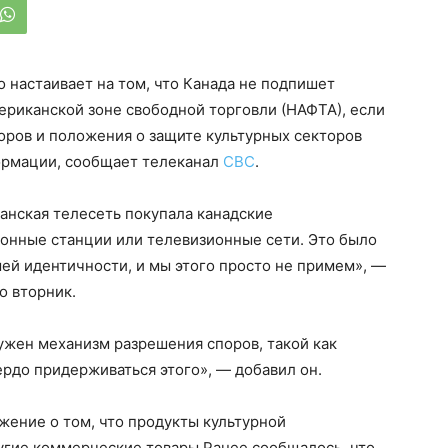
настаивает на том, что Канада не подпишет
риканской зоне свободной торговли (НАФТА), если
оров и положения о защите культурных секторов
ормации, сообщает телеканал
CBC
.
анская телесеть покупала канадские
ионные станции или телевизионные сети. Это было
шей идентичности, и мы этого просто не примем», —
о вторник.
нужен механизм разрешения споров, такой как
вердо придерживаться этого», — добавил он.
ение о том, что продукты культурной
угие коммерческие товары.Ранее сообщалось, что