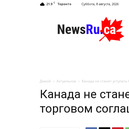
C
21.9
Суббота, 8 августа, 2026
Торонто
NewsRu.Ca
Домой
Актуальное
Канада не станет уступать
Канада не стан
торговом согл