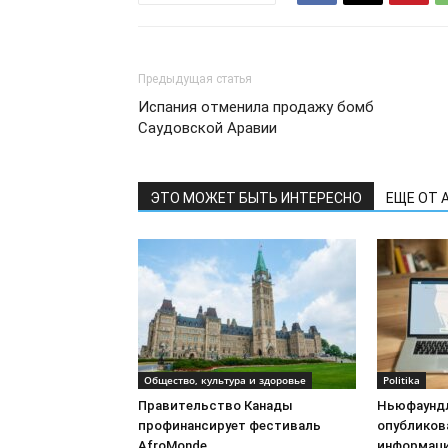
Предыдущая статья
Испания отменила продажу бомб
Саудовской Аравии
ЭТО МОЖЕТ БЫТЬ ИНТЕРЕСНО
ЕЩЕ ОТ 
Общество, культура и здоровье
Politika
Правительство Канады
Ньюфаундл
профинансирует фестиваль
опубликов
AfroMonde
информац