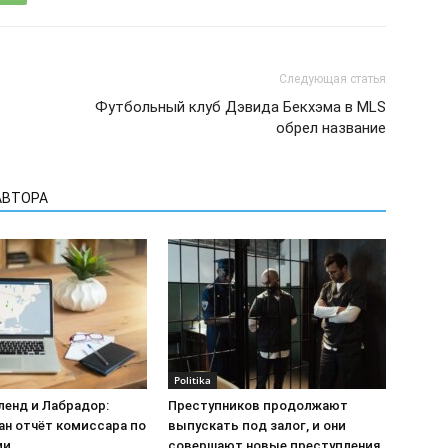
Следующая статья
Футбольный клуб Дэвида Бекхэма в MLS
обрел название
АВТОРА
Politika
енд и Лабрадор:
Преступников продолжают
ан отчёт комиссара по
выпускать под залог, и они
ии
совершают новые преступления