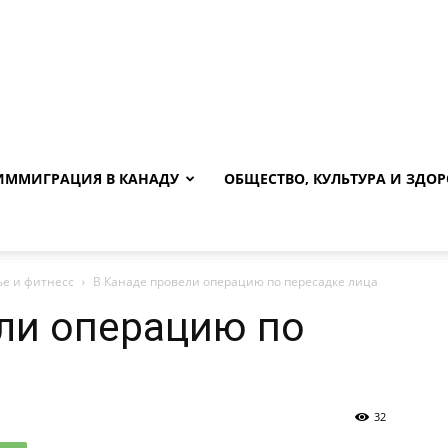
ИММИГРАЦИЯ В КАНАДУ
ОБЩЕСТВО, КУЛЬТУРА И ЗДОР
ье и фитнесс
В Канаде провели операцию по пересадке лица
ли операцию по
32