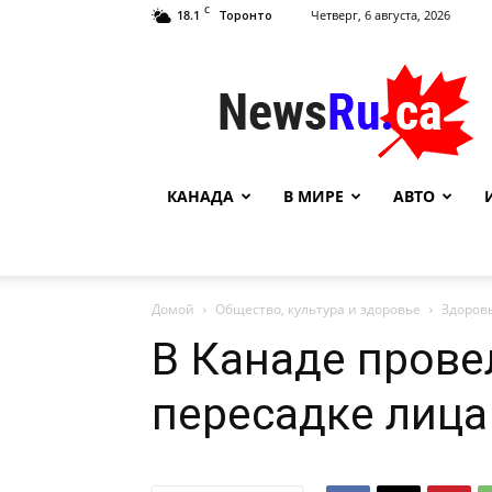
C
18.1
Четверг, 6 августа, 2026
Торонто
NewsRu.Ca
КАНАДА
В МИРЕ
АВТО
Домой
Общество, культура и здоровье
Здоров
В Канаде прове
пересадке лица