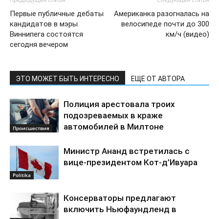
Предыдущая статья
Следующая статья
Первые публичные дебаты
Американка разогналась на
кандидатов в мэры
велосипеде почти до 300
Виннипега состоятся
км/ч (видео)
сегодня вечером
ЭТО МОЖЕТ БЫТЬ ИНТЕРЕСНО
ЕЩЕ ОТ АВТОРА
Полиция арестовала троих
подозреваемых в краже
автомобилей в Милтоне
Происшествия
Министр Ананд встретилась с
вице-президентом Кот-д’Ивуара
Politika
Консерваторы предлагают
включить Ньюфаундленд в