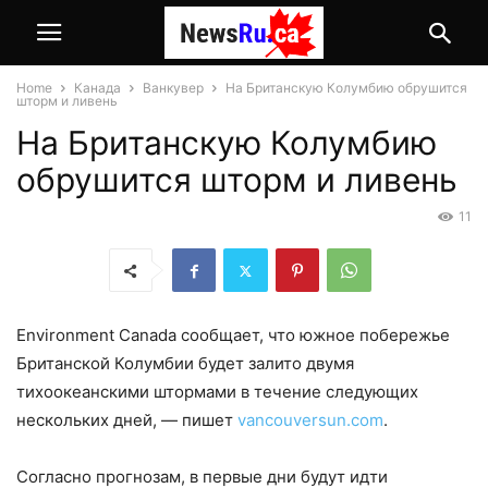
Home
Канада
Ванкувер
На Британскую Колумбию обрушится
шторм и ливень
На Британскую Колумбию
обрушится шторм и ливень
11
Environment Canada сообщает, что южное побережье
Британской Колумбии будет залито двумя
тихоокеанскими штормами в течение следующих
нескольких дней, — пишет
vancouversun.com
.
Согласно прогнозам, в первые дни будут идти