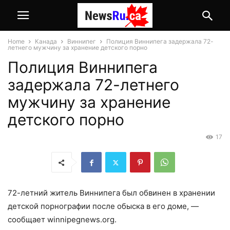
Home
Канада
Виннипег
Полиция Виннипега задержала 72-
летнего мужчину за хранение детского порно
Полиция Виннипега
задержала 72-летнего
мужчину за хранение
детского порно
17
72-летний житель Виннипега был обвинен в хранении
детской порнографии после обыска в его доме, —
сообщает winnipegnews.org.