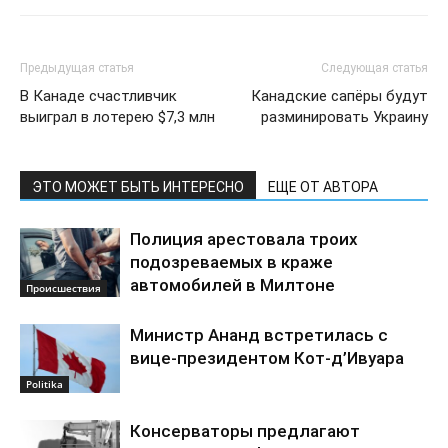
Предыдущая статья
Следующая статья
В Канаде счастливчик
Канадские сапёры будут
выиграл в лотерею $7,3 млн
разминировать Украину
ЭТО МОЖЕТ БЫТЬ ИНТЕРЕСНО
ЕЩЕ ОТ АВТОРА
Полиция арестовала троих
подозреваемых в краже
автомобилей в Милтоне
Происшествия
Министр Ананд встретилась с
вице-президентом Кот-д’Ивуара
Politika
Консерваторы предлагают