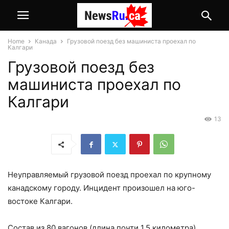
Home
Канада
Грузовой поезд без машиниста проехал по
Калгари
Грузовой поезд без
машиниста проехал по
Калгари
13
Неуправляемый грузовой поезд проехал по крупному
канадскому городу. Инцидент произошел на юго-
востоке Калгари.
Состав из 80 вагонов (длина почти 1,5 километра)