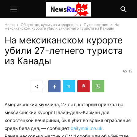
Home
Общество, культура и здоровье
Путешествия
На
мексиканском курорте убили 27-летнего туриста из Канады
На мексиканском курорте
убили 27-летнего туриста
из Канады
12
Американский мужчина, 27 лет, который приехал на
мексиканский курорт Плайя-дель-Кармен для
холостяцкой вечеринки, был убит во время ограбления
средь бела дня, — сообщает
dailymail.co.uk
.
Ранее несколько местных СМИ сообщили об убийстве,