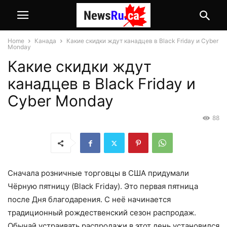
Home
Канада
Какие скидки ждут канадцев в Black Friday и Cyber
Monday
Какие скидки ждут
канадцев в Black Friday и
Cyber Monday
88
Сначала розничные торговцы в США придумали
Чёрную пятницу (Black Friday). Это первая пятница
после Дня благодарения. С неё начинается
традиционный рождественский сезон распродаж.
Обычай устраивать распродажи в этот день установился