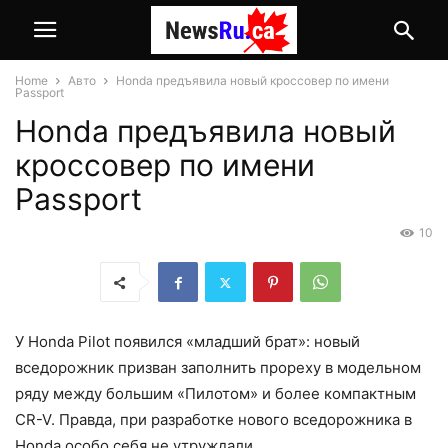
Home
Авто
Honda предъявила новый кроссовер по имени
Passport
Honda предъявила новый
кроссовер по имени
Passport
10
У Honda Pilot появился «младший брат»: новый
вседорожник призван заполнить прореху в модельном
ряду между большим «Пилотом» и более компактным
CR-V. Правда, при разработке нового вседорожника в
Honda особо себя не утруждали.