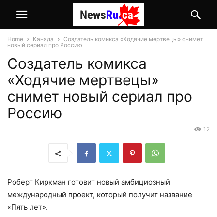
Home
Канада
Создатель комикса «Ходячие мертвецы» снимет
новый сериал про Россию
Создатель комикса
«Ходячие мертвецы»
снимет новый сериал про
Россию
12
Роберт Киркман готовит новый амбициозный
международный проект, который получит название
«Пять лет».