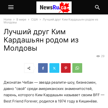
Home
В мире
США
Лучший друг Ким Кардашьян родом из
Молдовы
Лучший друг Ким
Кардашьян родом из
Молдовы
29
Джонатан Чебан — звезда реалити-шоу, бизнесмен,
давно “свой” среди американских знаменитостей,
парень, которого Ким Кардашьян называет своим BFF —
Best Friend Forever, родился в 1974 году в Кишинёве.