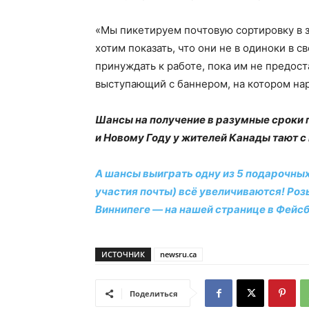
«Мы пикетируем почтовую сортировку в з
хотим показать, что они не в одиноки в с
принуждать к работе, пока им не предост
выступающий с баннером, на котором нар
Шансы на получение в разумные сроки п
и Новому Году
у жителей Канады
тают с
А шансы выиграть одну из 5 подарочных
участия почты) всё увеличиваются! Роз
Виннипеге — на нашей странице в Фейсб
ИСТОЧНИК
newsru.ca
Поделиться