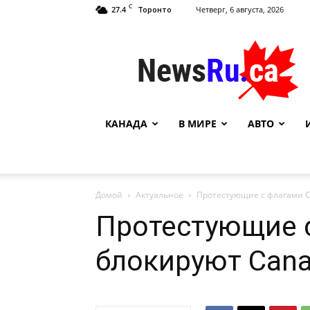
C
27.4
Четверг, 6 августа, 2026
Торонто
NewsRu.Ca
КАНАДА
В МИРЕ
АВТО
Домой
Актуальное
Протестующие с флагами С
Протестующие 
блокируют Cana