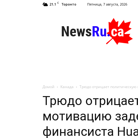
C
21.1
Пятница, 7 августа, 2026
Торонто
NewsRu.Ca
Домой
Канада
Трюдо отрицает политическую
Трюдо отрицае
мотивацию зад
финансиста Hu