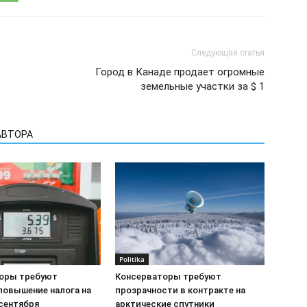
Следующая статья
Город в Канаде продает огромные
земельные участки за $ 1
АВТОРА
Politika
оры требуют
Консерваторы требуют
повышение налога на
прозрачности в контракте на
 сентября
арктические спутники