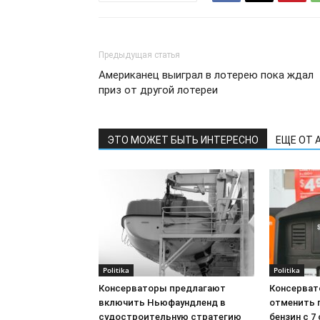
Предыдущая статья
Американец выиграл в лотерею пока ждал
приз от другой лотереи
ЭТО МОЖЕТ БЫТЬ ИНТЕРЕСНО
ЕЩЕ ОТ 
Politika
Politika
Консерваторы предлагают
Консерват
включить Ньюфаундленд в
отменить 
судостроительную стратегию
бензин с 7