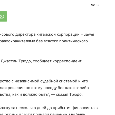
15
нсового директора китайской корпорации Huawei
равоохранителями без всякого политического
 Джастин Трюдо, сообщает корреспондент
арство с независимой судебной системой и что
няли решение по этому поводу без какого-либо
ства, как и должно быть”, — сказал Трюдо.
Ванжу за несколько дней до прибытия финансиста в
ие органы власти приняли решение, мы были