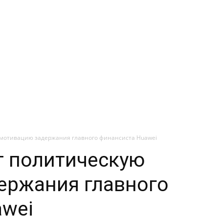
 мотивацию задержания главного финансиста Huawei
т политическую
ержания главного
awei