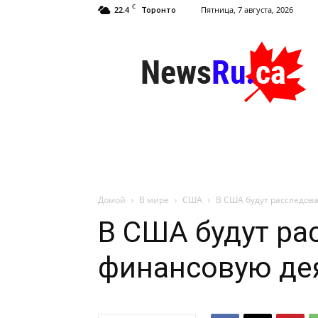
C
22.4
Пятница, 7 августа, 2026
Торонто
NewsRu.Ca
Домой
В мире
США
В США будут расследов
В США будут ра
финансовую де