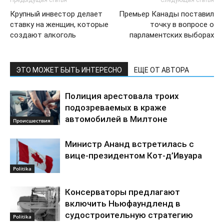
Предыдущая статья
Следующая статья
Крупный инвестор делает
Премьер Канады поставил
ставку на женщин, которые
точку в вопросе о
создают алкоголь
парламентских выборах
ЭТО МОЖЕТ БЫТЬ ИНТЕРЕСНО
ЕЩЕ ОТ АВТОРА
Полиция арестовала троих
подозреваемых в краже
автомобилей в Милтоне
Происшествия
Министр Ананд встретилась с
вице-президентом Кот-д’Ивуара
Politika
Консерваторы предлагают
включить Ньюфаундленд в
судостроительную стратегию
Politika