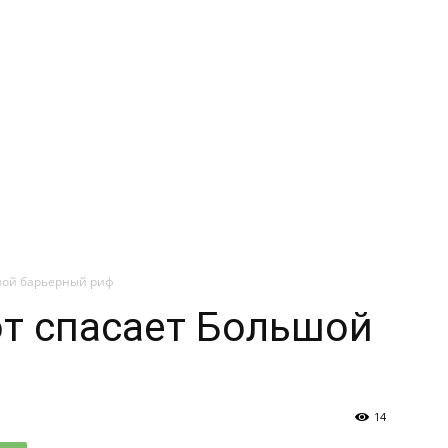
шой барьерный риф
т спасает Большой
14