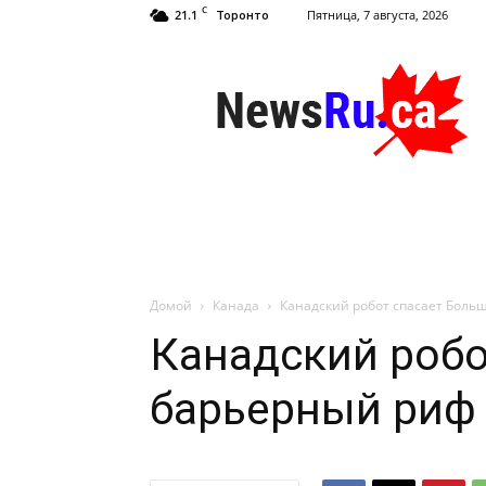
C
21.1
Пятница, 7 августа, 2026
Торонто
NewsRu.Ca
Домой
Канада
Канадский робот спасает Боль
Канадский робо
барьерный риф