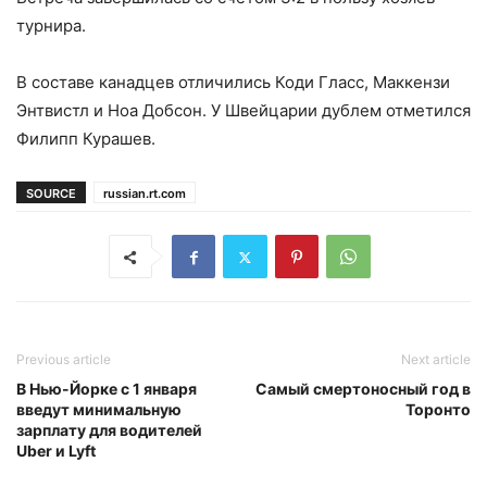
турнира.
В составе канадцев отличились Коди Гласс, Маккензи
Энтвистл и Ноа Добсон. У Швейцарии дублем отметился
Филипп Курашев.
SOURCE
russian.rt.com
Previous article
Next article
В Нью-Йорке с 1 января
Самый смертоносный год в
введут минимальную
Торонто
зарплату для водителей
Uber и Lyft