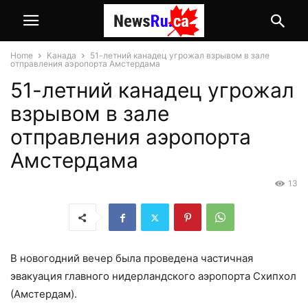
Home
Канада
51-летний канадец угрожал взрывом в зале
отправления аэропорта Амстердама
51-летний канадец угрожал
взрывом в зале
отправления аэропорта
Амстердама
13
В новогодний вечер была проведена частичная
эвакуация главного нидерландского аэропорта Схипхол
(Амстердам).