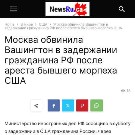
Home
В мире
США
Москва обвинила Вашингтон в
задержании гражданина РФ после ареста бывшего морпеха США
Москва обвинила
Вашингтон в задержании
гражданина РФ после
ареста бывшего морпеха
США
15
Министерство иностранных дел РФ сообщило в субботу
о задержании в США гражданина России, через