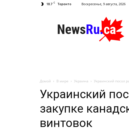
C
18.7
Воскресенье, 9 августа, 2026
Торонто
NewsRu.Ca
Домой
В мире
Украина
Украинский посол ра
Украинский пос
закупке канадс
винтовок