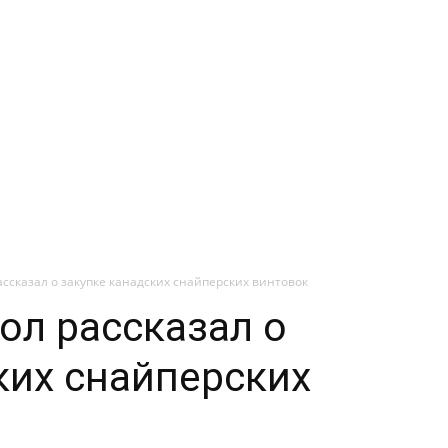
ссказал о закупке канадских снайперских винтовок
ол рассказал о
ких снайперских