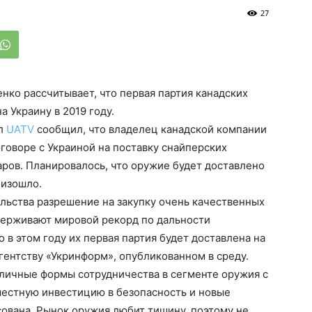
27
нко рассчитывает, что первая партия канадских
а Украину в 2019 году.
ал
UATV
сообщил, что владелец канадской компании
оговоре с Украиной на поставку снайперских
аров. Планировалось, что оружие будет доставлено
оизошло.
льства разрешение на закупку очень качественных
удерживают мировой рекорд по дальности
 в этом году их первая партия будет доставлена на
гентству «Укринформ», опубликованном в среду.
зличные формы сотрудничества в сегменте оружия с
вместную инвестицию в безопасность и новые
сована. Рынок оружия любит тишину, поэтому не