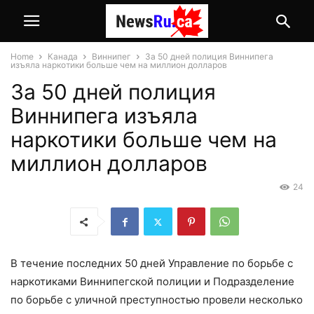
Home
Канада
Виннипег
За 50 дней полиция Виннипега
изъяла наркотики больше чем на миллион долларов
За 50 дней полиция
Виннипега изъяла
наркотики больше чем на
миллион долларов
24
В течение последних 50 дней Управление по борьбе с
наркотиками Виннипегской полиции и Подразделение
по борьбе с уличной преступностью провели несколько