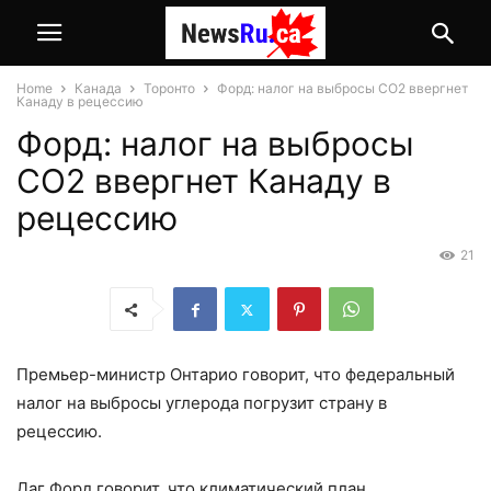
Home
Канада
Торонто
Форд: налог на выбросы СО2 ввергнет
Канаду в рецессию
Форд: налог на выбросы
СО2 ввергнет Канаду в
рецессию
21
Премьер-министр Онтарио говорит, что федеральный
налог на выбросы углерода погрузит страну в
рецессию.
Даг Форд говорит, что климатический план