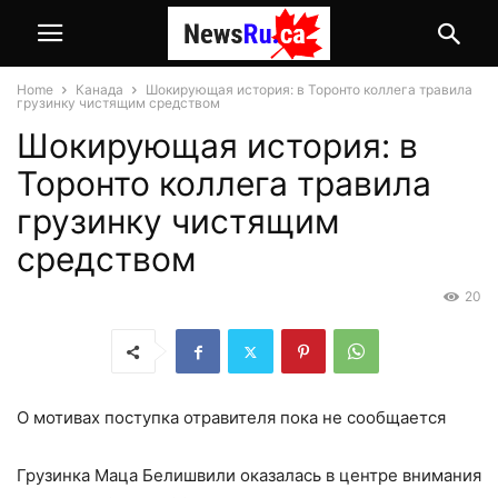
Home
Канада
Шокирующая история: в Торонто коллега травила
грузинку чистящим средством
Шокирующая история: в
Торонто коллега травила
грузинку чистящим
средством
20
О мотивах поступка отравителя пока не сообщается
Грузинка Маца Белишвили оказалась в центре внимания