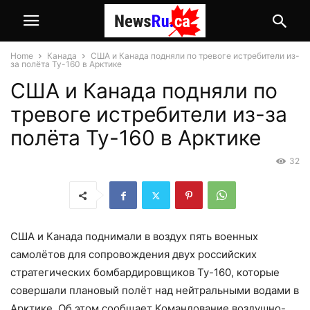
Home
Канада
США и Канада подняли по тревоге истребители из-
за полёта Ту-160 в Арктике
США и Канада подняли по
тревоге истребители из-за
полёта Ту-160 в Арктике
32
США и Канада поднимали в воздух пять военных
самолётов для сопровождения двух российских
стратегических бомбардировщиков Ту-160, которые
совершали плановый полёт над нейтральными водами в
Арктике. Об этом сообщает Командование воздушно-