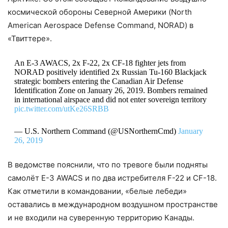
космической обороны Северной Америки (North
American Aerospace Defense Command, NORAD) в
«Твиттере».
An E-3 AWACS, 2x F-22, 2x CF-18 fighter jets from
NORAD positively identified 2x Russian Tu-160 Blackjack
strategic bombers entering the Canadian Air Defense
Identification Zone on January 26, 2019. Bombers remained
in international airspace and did not enter sovereign territory
pic.twitter.com/utKe26SRBB
— U.S. Northern Command (@USNorthernCmd)
January
26, 2019
В ведомстве пояснили, что по тревоге были подняты
самолёт E-3 AWACS и по два истребителя F-22 и CF-18.
Как отметили в командовании, «белые лебеди»
оставались в международном воздушном пространстве
и не входили на суверенную территорию Канады.