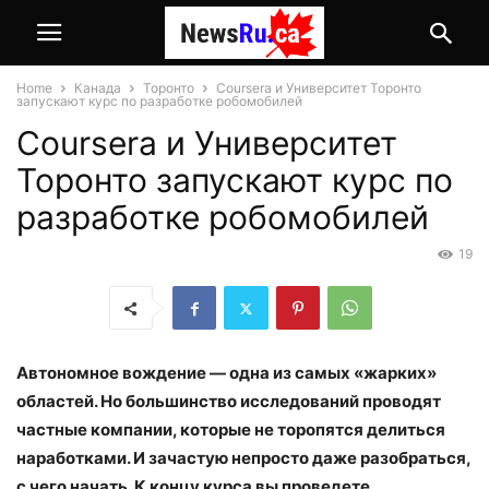
Home
Канада
Торонто
Coursera и Университет Торонто
запускают курс по разработке робомобилей
Coursera и Университет
Торонто запускают курс по
разработке робомобилей
19
Автономное вождение — одна из самых «жарких»
областей. Но большинство исследований проводят
частные компании, которые не торопятся делиться
наработками. И зачастую непросто даже разобраться,
с чего начать. К концу курса вы проведете