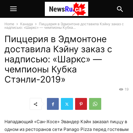
Home
Канада
Пиццерия в Эдмонтоне доставила Кэйну заказ с
надписью: «Шаркс» — чемпионы Кубка...
Пиццерия в Эдмонтоне
доставила Кэйну заказ с
надписью: «Шаркс» —
чемпионы Кубка
Стэнли-2019»
19
Нападающий «Сан-Хосе» Эвандер Кэйн заказал пиццу в
одном из ресторанов сети Panago Pizza перед гостевым