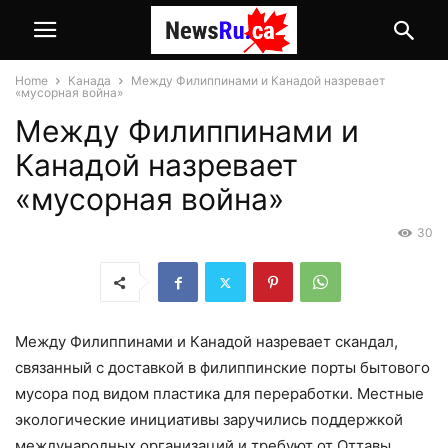
Home
Канада
Между Филиппинами и Канадой назревает
«мусорная война»
Между Филиппинами и
Канадой назревает
«мусорная война»
30
Между Филиппинами и Канадой назревает скандал,
связанный с доставкой в филиппинские порты бытового
мусора под видом пластика для переработки. Местные
экологические инициативы заручились поддержкой
международных организаций и требуют от Оттавы