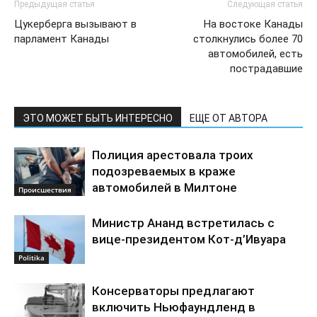
Предыдущая статья
Следующая статья
Цукерберга вызывают в
На востоке Канады
парламент Канады
столкнулись более 70
автомобилей, есть
пострадавшие
ЭТО МОЖЕТ БЫТЬ ИНТЕРЕСНО
ЕЩЕ ОТ АВТОРА
Полиция арестовала троих
подозреваемых в краже
автомобилей в Милтоне
Происшествия
Министр Ананд встретилась с
вице-президентом Кот-д’Ивуара
Politika
Консерваторы предлагают
включить Ньюфаундленд в