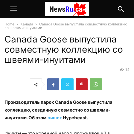
Home
Канада
Canada Goose выпустила совместную коллекцию
со швеями-инуитами
Canada Goose выпустила
совместную коллекцию со
швеями-инуитами
14
Производитель парок Canada Goose выпустила
коллекцию, созданную совместно со швеями-
инуитами. Об этом
пишет
Hypebeast.
Инуиты — это коренной народ, проживающий в