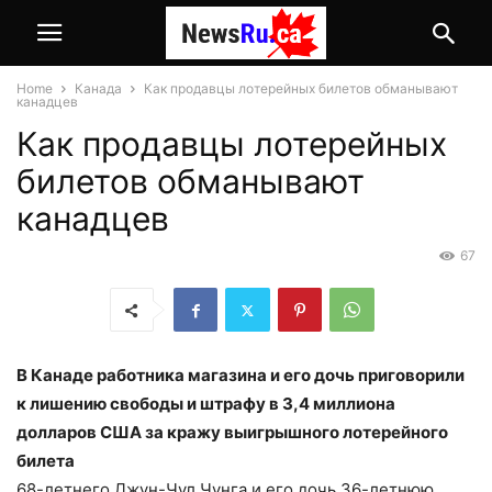
Home
Канада
Как продавцы лотерейных билетов обманывают
канадцев
Как продавцы лотерейных
билетов обманывают
канадцев
67
В Канаде работника магазина и его дочь приговорили
к лишению свободы и штрафу в 3,4 миллиона
долларов США за кражу выигрышного лотерейного
билета
68-летнего Джун-Чул Чунга и его дочь 36-летнюю