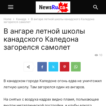
Home
Канада
В ангаре летной школы канадского Каледона
загорелся самолет
В ангаре летной школы
канадского Каледона
загорелся самолет
10
В канадском городе Каледоне огонь едва не уничтожил
летную школу. Там загорелся один из ангаров.
На снятых с воздуха кадрах видно пламя, полыхающее
внутри металлической постройки, и клубы едкого