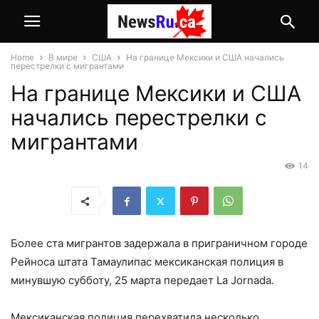
Home
В мире
США
На границе Мексики и США начались
перестрелки с мигрантами
На границе Мексики и США
начались перестрелки с
мигрантами
14
Более ста мигрантов задержала в приграничном городе
Рейноса штата Тамаулипас мексиканская полиция в
минувшую субботу, 25 марта передает La Jornada.
Мексиканская полиция перехватила несколько