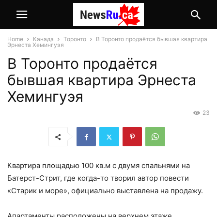
Home
Канада
Торонто
В Торонто продаётся бывшая квартира
Эрнеста Хемингуэя
В Торонто продаётся
бывшая квартира Эрнеста
Хемингуэя
23
Квартира площадью 100 кв.м с двумя спальнями на
Батерст-Стрит, где когда-то творил автор повести
«Старик и море», официально выставлена на продажу.
Апартаменты расположены на верхнем этаже