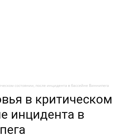
ическом состоянии, после инцидента в бассейне Виннипега
овья в критическом
ле инцидента в
пега