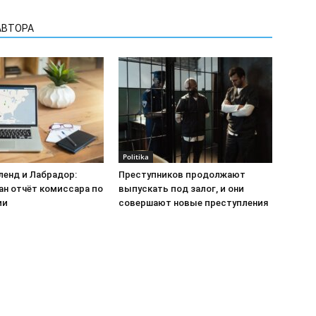
АВТОРА
Politika
енд и Лабрадор:
Преступников продолжают
ан отчёт комиссара по
выпускать под залог, и они
ии
совершают новые преступления
Реклама на сайте
Св