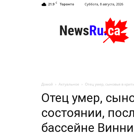
C
21.9
Суббота, 8 августа, 2026
Торонто
NewsRu.Ca
Домой
Актуальное
Отец умер, сыновья в крит
Отец умер, сын
состоянии, пос
бассейне Винни