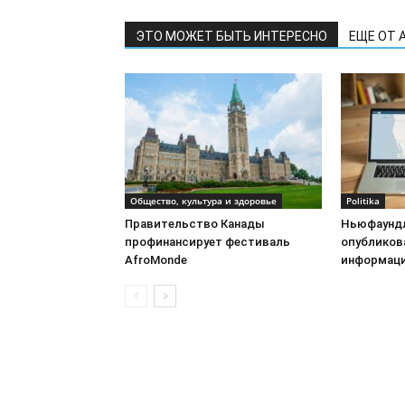
ЭТО МОЖЕТ БЫТЬ ИНТЕРЕСНО
ЕЩЕ ОТ 
Общество, культура и здоровье
Politika
Правительство Канады
Ньюфаундл
профинансирует фестиваль
опубликов
AfroMonde
информац
©
NewsRu.Ca
- 2026