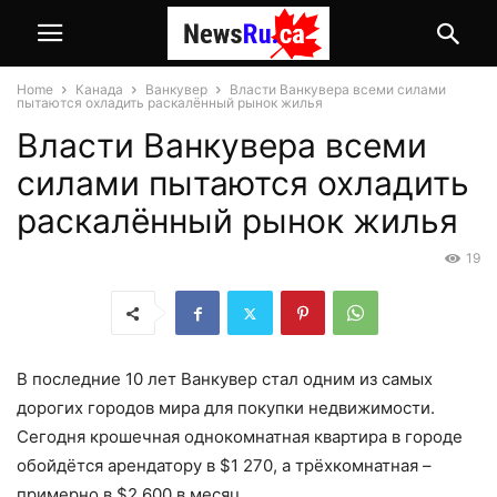
Home
Канада
Ванкувер
Власти Ванкувера всеми силами
пытаются охладить раскалённый рынок жилья
Власти Ванкувера всеми
силами пытаются охладить
раскалённый рынок жилья
19
В последние 10 лет Ванкувер стал одним из самых
дорогих городов мира для покупки недвижимости.
Сегодня крошечная однокомнатная квартира в городе
обойдётся арендатору в $1 270, а трёхкомнатная –
примерно в $2 600 в месяц.