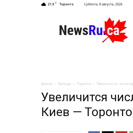
C
21.9
Суббота, 8 августа, 2026
Торонто
NewsRu.Ca
Домой
Канада
Торонто
Увеличится число п
Увеличится чис
Киев — Торонто