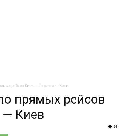
рямых рейсов Киев — Торонто — Киев
ло прямых рейсов
 — Киев
26