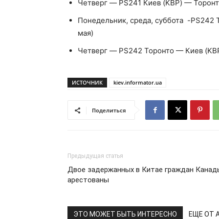
Четверг — PS241 Киев (KBP) — Торонто 
Понедельник, среда, суббота -PS242 То
мая)
Четверг — PS242 Торонто — Киев (KBP) 
ИСТОЧНИК
kiev.informator.ua
Поделиться
Предыдущая статья
Двое задержанных в Китае граждан Канад
арестованы
ЭТО МОЖЕТ БЫТЬ ИНТЕРЕСНО
ЕЩЕ ОТ 