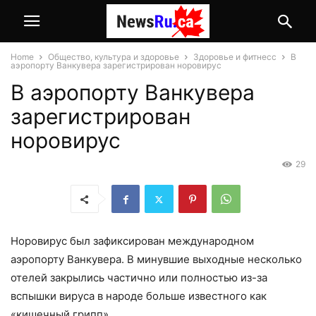
Home
Общество, культура и здоровье
Здоровье и фитнесс
В
аэропорту Ванкувера зарегистрирован норовирус
В аэропорту Ванкувера
зарегистрирован
норовирус
29
Норовирус был зафиксирован международном
аэропорту Ванкувера. В минувшие выходные несколько
отелей закрылись частично или полностью из-за
вспышки вируса в народе больше известного как
«кишечный грипп».